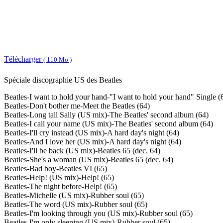
Télécharger
( 110 Mo )
Spéciale discographie US des Beatles
Beatles-I want to hold your hand-"I want to hold your hand" Single (
Beatles-Don't bother me-Meet the Beatles (64)
Beatles-Long tall Sally (US mix)-The Beatles' second album (64)
Beatles-I call your name (US mix)-The Beatles' second album (64)
Beatles-I'll cry instead (US mix)-A hard day's night (64)
Beatles-And I love her (US mix)-A hard day's night (64)
Beatles-I'll be back (US mix)-Beatles 65 (dec. 64)
Beatles-She's a woman (US mix)-Beatles 65 (dec. 64)
Beatles-Bad boy-Beatles VI (65)
Beatles-Help! (US mix)-Help! (65)
Beatles-The night before-Help! (65)
Beatles-Michelle (US mix)-Rubber soul (65)
Beatles-The word (US mix)-Rubber soul (65)
Beatles-I'm looking through you (US mix)-Rubber soul (65)
Beatles-I'm only sleeping (US mix)-Rubber soul (65)